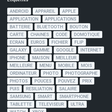
ANDROID
APPAREIL
APPLE
APPLICATION
APPLICATIONS
BATTERIE
BLUETOOTH
BOUTON
CARTE
CHAINES
CODE
DOMOTIQUE
ECRAN
EUROS
FICHIER
FLIP
GALAXY
GAMME
GOOGLE
INTERNET
IPHONE
MAISON
MEILLEUR
MEILLEURE
MENU
MOBILE
MOIS
ORDINATEUR
PHOTO
PHOTOGRAPHE
PHOTOS
POUCES
POUVEZ
PRIX
PUIS
RESILIATION
SALAIRE
SAMSUNG
SMART
SMARTPHONE
TABLETTE
TELEVISEUR
ULTRA
WATCH
XBOX