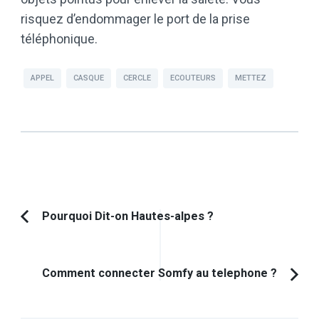
risquez d’endommager le port de la prise
téléphonique.
APPEL
CASQUE
CERCLE
ECOUTEURS
METTEZ
Navigation
Pourquoi Dit-on Hautes-alpes ?
Article
d'article
précédent :
Comment connecter Somfy au telephone ?