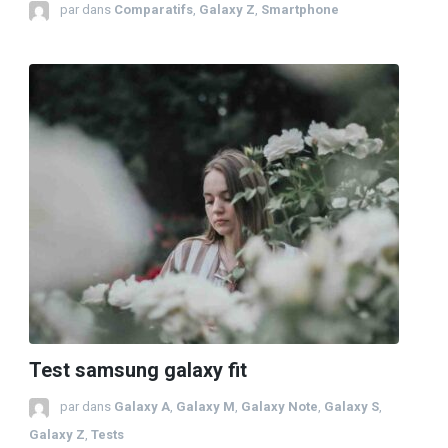
par
dans
Comparatifs
,
Galaxy Z
,
Smartphone
Test samsung galaxy fit
par
dans
Galaxy A
,
Galaxy M
,
Galaxy Note
,
Galaxy S
,
Galaxy Z
,
Tests