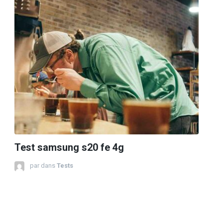
Test samsung s20 fe 4g
par
dans
Tests