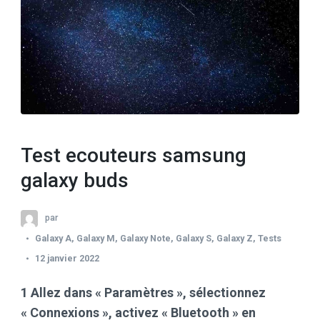
Test ecouteurs samsung
galaxy buds
par
Galaxy A
,
Galaxy M
,
Galaxy Note
,
Galaxy S
,
Galaxy Z
,
Tests
12 janvier 2022
1 Allez dans « Paramètres », sélectionnez
« Connexions », activez « Bluetooth » en