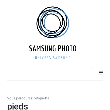
Aller
au
contenu
(Pressez
Entrée)
SAMSU
Smartphone –
Photo 
Photographie –
actualit
Tech
– repri
Vous parcourez l’étiquette
pieds