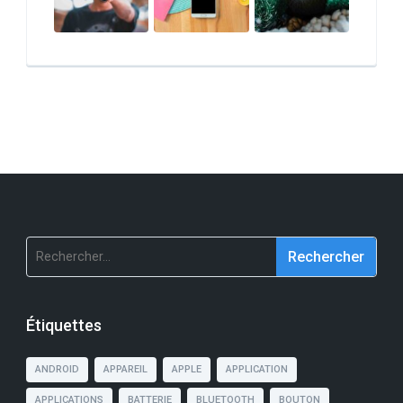
Rechercher :
Étiquettes
ANDROID
APPAREIL
APPLE
APPLICATION
APPLICATIONS
BATTERIE
BLUETOOTH
BOUTON