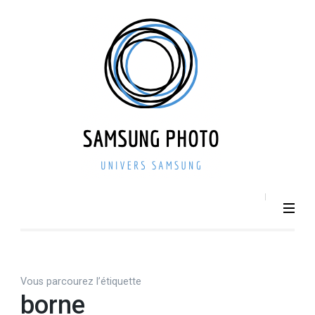
Aller
au
contenu
(Pressez
Entrée)
SAMSU
Smartphone –
Photo 
Photographie –
actualit
Tech
– repri
Vous parcourez l’étiquette
borne