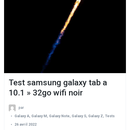
Test samsung galaxy tab a
10.1 » 32go wifi noir
par
Galaxy A
,
Galaxy M
,
Galaxy Note
,
Galaxy S
,
Galaxy Z
,
Tests
26 avril 2022