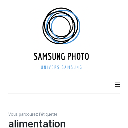
Aller
au
contenu
(Pressez
Entrée)
SAMSU
Smartphone –
Photo 
Photographie –
actualit
Tech
– repri
Vous parcourez l’étiquette
alimentation