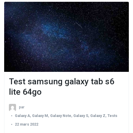
Test samsung galaxy tab s6
lite 64go
par
Galaxy A
,
Galaxy M
,
Galaxy Note
,
Galaxy S
,
Galaxy Z
,
Tests
22 mars 2022