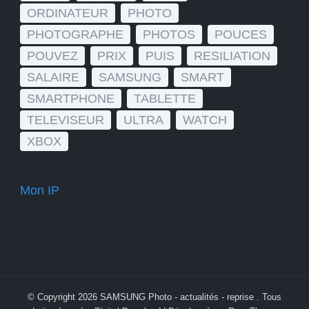
ORDINATEUR
PHOTO
PHOTOGRAPHE
PHOTOS
POUCES
POUVEZ
PRIX
PUIS
RESILIATION
SALAIRE
SAMSUNG
SMART
SMARTPHONE
TABLETTE
TELEVISEUR
ULTRA
WATCH
XBOX
Mon IP
© Copyright 2026
SAMSUNG Photo - actualités - reprise
. Tous