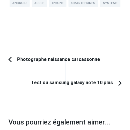
ANDROID
APPLE
IPHONE
SMARTPHONES
SYSTEME
Navigation
Photographe naissance carcassonne
Article
d'article
précédent :
Test du samsung galaxy note 10 plus
Vous pourriez également aimer...