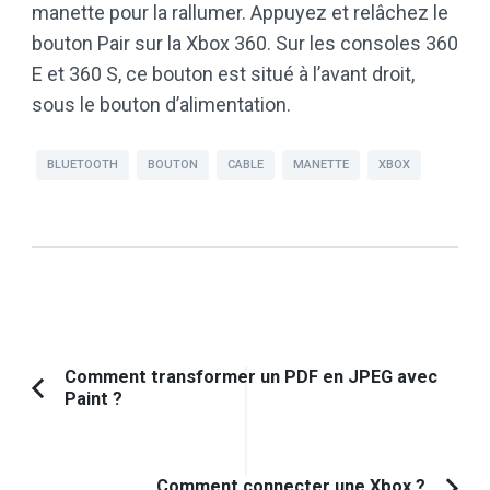
manette pour la rallumer. Appuyez et relâchez le
bouton Pair sur la Xbox 360. Sur les consoles 360
E et 360 S, ce bouton est situé à l’avant droit,
sous le bouton d’alimentation.
BLUETOOTH
BOUTON
CABLE
MANETTE
XBOX
Navigation
Comment transformer un PDF en JPEG avec
Paint ?
Article
d'article
précédent :
Comment connecter une Xbox ?