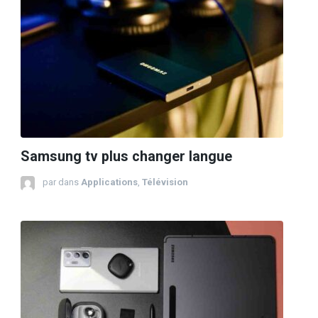
Samsung tv plus changer langue
par
dans
Applications
,
Télévision