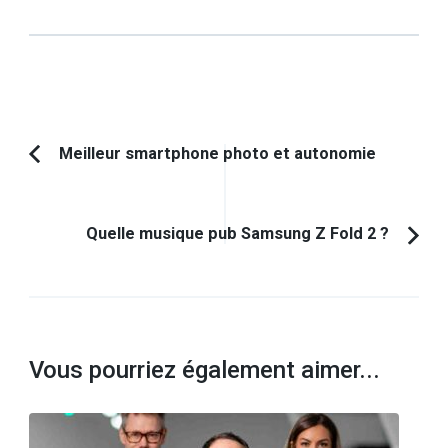
Navigation
Meilleur smartphone photo et autonomie
Article
d'article
précédent :
Quelle musique pub Samsung Z Fold 2 ?
Vous pourriez également aimer...