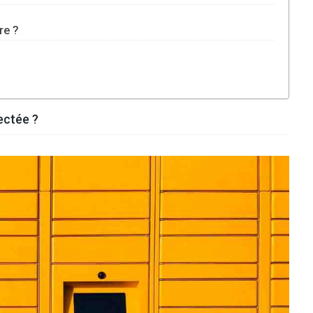
re ?
ectée ?