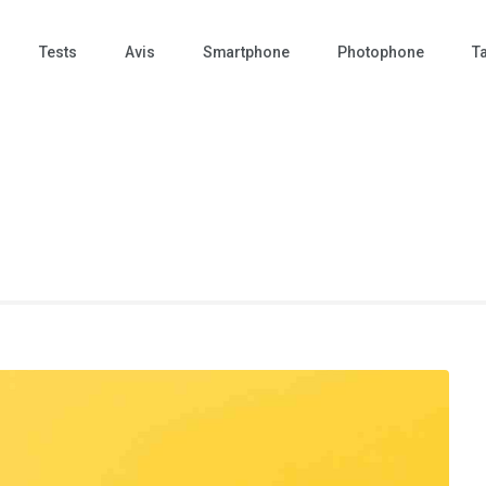
Tests
Avis
Smartphone
Photophone
Ta
 Photo – actualités – repr
tographie – Tech