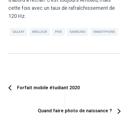
cette fois avec un taux de rafraîchissement de
120 Hz.
GALAXY
MEILLEUR
PRIX
SAMSUNG
SMARTPHONE
Navigation
Forfait mobile étudiant 2020
Article
d'article
précédent :
Quand faire photo de naissance ?