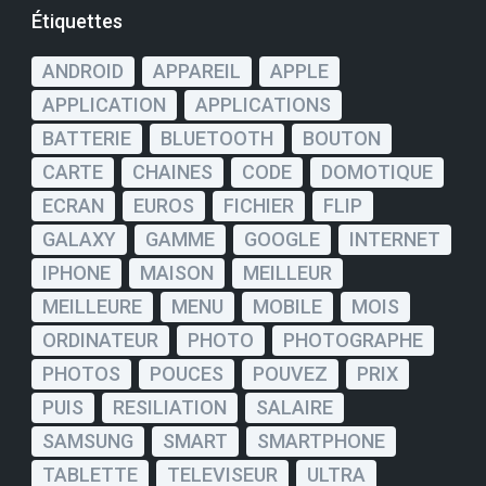
Étiquettes
ANDROID
APPAREIL
APPLE
APPLICATION
APPLICATIONS
BATTERIE
BLUETOOTH
BOUTON
CARTE
CHAINES
CODE
DOMOTIQUE
ECRAN
EUROS
FICHIER
FLIP
GALAXY
GAMME
GOOGLE
INTERNET
IPHONE
MAISON
MEILLEUR
MEILLEURE
MENU
MOBILE
MOIS
ORDINATEUR
PHOTO
PHOTOGRAPHE
PHOTOS
POUCES
POUVEZ
PRIX
PUIS
RESILIATION
SALAIRE
SAMSUNG
SMART
SMARTPHONE
TABLETTE
TELEVISEUR
ULTRA