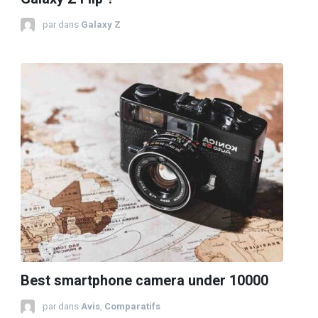
par
dans
Galaxy Z
Best smartphone camera under 10000
par
dans
Avis
,
Comparatifs