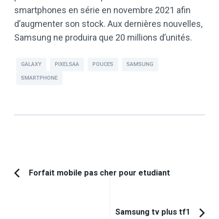
smartphones en série en novembre 2021 afin
d’augmenter son stock. Aux dernières nouvelles,
Samsung ne produira que 20 millions d’unités.
GALAXY
PIXELSAA
POUCES
SAMSUNG
SMARTPHONE
Navigation
Forfait mobile pas cher pour etudiant
Article
d'article
précédent :
Samsung tv plus tf1