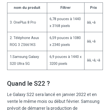
nom du produit
Filtrer
Prix
6,78 pouces à 1440
3. OnePlus 8 Pro
ââ‚¬â
x 3168 pixels
2. Téléphone Asus
6,59 pouces à 1080
ââ‚¬â
ROG 3 ZS661KS
x 2340 pixels
1.Samsung Galaxy
6,9 pouces à 1440 x
ââ‚¬â‚¬â
S20 Ultra 5G
3200 pixels
Quand le S22 ?
Le Galaxy S22 sera lancé en janvier 2022 et en
vente le même mois ou début février. Samsung
prévoit de démarrer la production de