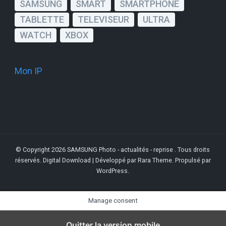
SAMSUNG
SMART
SMARTPHONE
TABLETTE
TELEVISEUR
ULTRA
WATCH
XBOX
Mon IP
© Copyright 2026
SAMSUNG Photo - actualités - reprise
. Tous droits
réservés.
Digital Download | Développé par
Rara Theme
. Propulsé par
WordPress
.
Manage consent
Quitter la version mobile