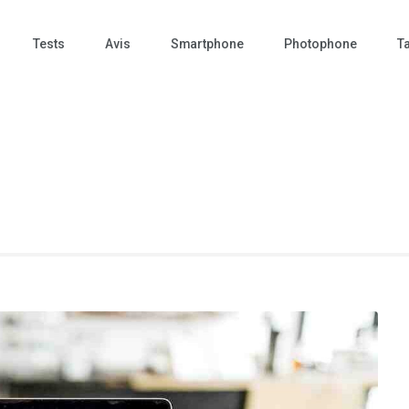
Tests
Avis
Smartphone
Photophone
Ta
 Photo – actualités – repr
tographie – Tech