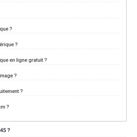
ique ?
érique ?
ue en ligne gratuit ?
image ?
uitement ?
 cm ?
45 ?