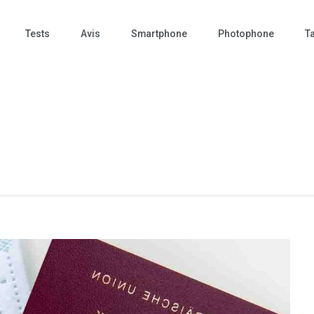
Tests
Avis
Smartphone
Photophone
Ta
 Photo – actualités – repr
tographie – Tech