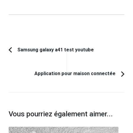
Navigation
Samsung galaxy a41 test youtube
Article
d'article
précédent :
Application pour maison connectée
Vous pourriez également aimer...