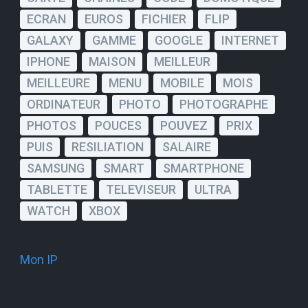
ECRAN
EUROS
FICHIER
FLIP
GALAXY
GAMME
GOOGLE
INTERNET
IPHONE
MAISON
MEILLEUR
MEILLEURE
MENU
MOBILE
MOIS
ORDINATEUR
PHOTO
PHOTOGRAPHE
PHOTOS
POUCES
POUVEZ
PRIX
PUIS
RESILIATION
SALAIRE
SAMSUNG
SMART
SMARTPHONE
TABLETTE
TELEVISEUR
ULTRA
WATCH
XBOX
Mon IP