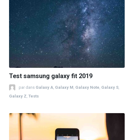
Test samsung galaxy fit 2019
par
dans
Galaxy A
,
Galaxy M
,
Galaxy Note
,
Galaxy S
,
Galaxy Z
,
Tests