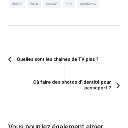
EUROS
FOLD
GALAXY
PRIX
SAMSUNG
Navigation
Quelles sont les chaînes de TV plus ?
Article
d'article
précédent :
Où faire des photos d’identité pour
passeport ?
Vous pourriez également aimer...