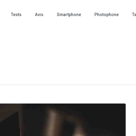
Tests
Avis
Smartphone
Photophone
Ta
 Photo – actualités – repr
tographie – Tech