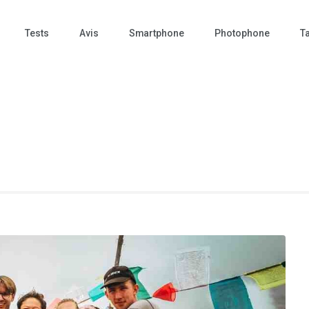
Tests
Avis
Smartphone
Photophone
Ta
 Photo – actualités – repr
tographie – Tech