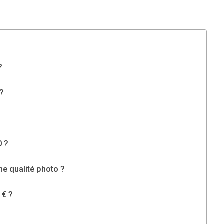
?
 ?
0 ?
e qualité photo ?
 € ?