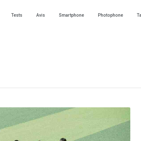
Tests
Avis
Smartphone
Photophone
Ta
 Photo – actualités – repr
tographie – Tech