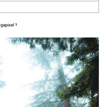
6
egapixel ?