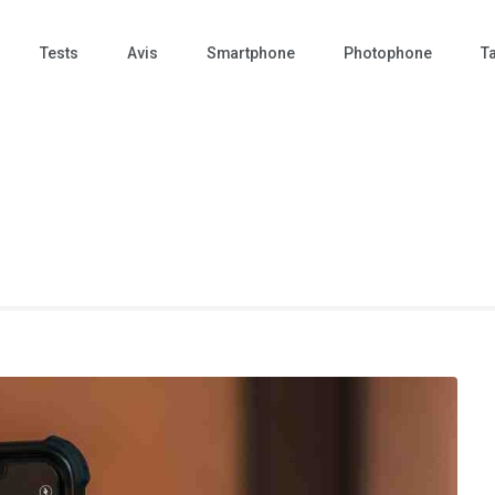
Tests
Avis
Smartphone
Photophone
Ta
 Photo – actualités – repr
tographie – Tech