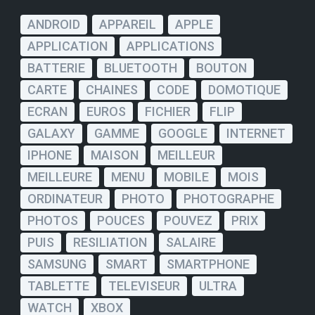
ANDROID
APPAREIL
APPLE
APPLICATION
APPLICATIONS
BATTERIE
BLUETOOTH
BOUTON
CARTE
CHAINES
CODE
DOMOTIQUE
ECRAN
EUROS
FICHIER
FLIP
GALAXY
GAMME
GOOGLE
INTERNET
IPHONE
MAISON
MEILLEUR
MEILLEURE
MENU
MOBILE
MOIS
ORDINATEUR
PHOTO
PHOTOGRAPHE
PHOTOS
POUCES
POUVEZ
PRIX
PUIS
RESILIATION
SALAIRE
SAMSUNG
SMART
SMARTPHONE
TABLETTE
TELEVISEUR
ULTRA
WATCH
XBOX