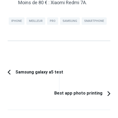
Moins de 80 € : Xiaomi Redmi 7A.
IPHONE
MEILLEUR
PRO
SAMSUNG
SMARTPHONE
Navigation
Samsung galaxy a5 test
Article
d'article
précédent :
Best app photo printing