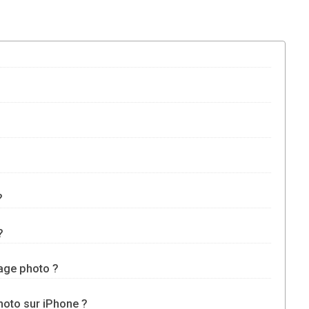
?
?
tage photo ?
hoto sur iPhone ?