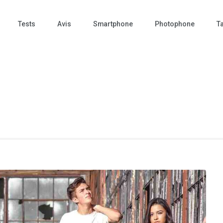
Tests
Avis
Smartphone
Photophone
Ta
 Photo – actualités – repr
tographie – Tech