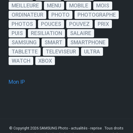
MEILLEURE
MENU
MOBILE
MOIS
ORDINATEUR
PHOTO
PHOTOGRAPHE
PHOTOS
POUCES
POUVEZ
PRIX
PUIS
RESILIATION
SALAIRE
SAMSUNG
SMART
SMARTPHONE
TABLETTE
TELEVISEUR
ULTRA
WATCH
XBOX
Mon IP
© Copyright 2026
SAMSUNG Photo - actualités - reprise
. Tous droits