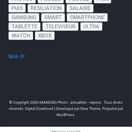
PUIS
RESILIATION
SALAIRE
SAMSUNG
SMART
SMARTPHONE
TABLETTE
TELEVISEUR
ULTRA
WATCH
XBOX
Mon IP
© Copyright 2026
SAMSUNG Photo - actualités - reprise
. Tous droits
réservés.
Digital Download | Développé par
Rara Theme
. Propulsé par
WordPress
.