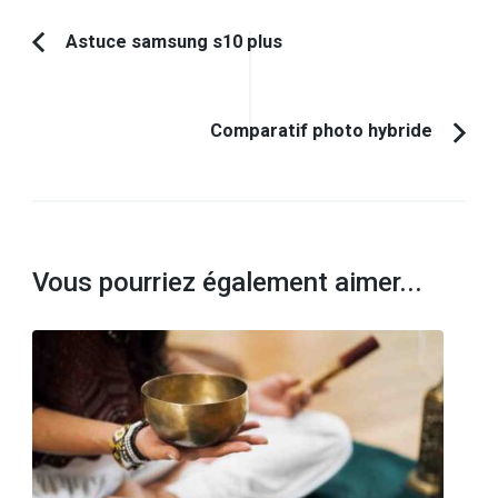
Navigation
Astuce samsung s10 plus
Article
d'article
précédent :
Comparatif photo hybride
Vous pourriez également aimer...