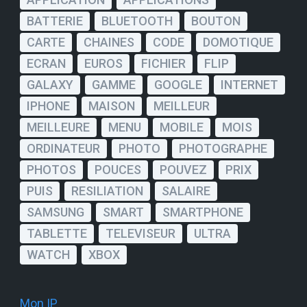
BATTERIE
BLUETOOTH
BOUTON
CARTE
CHAINES
CODE
DOMOTIQUE
ECRAN
EUROS
FICHIER
FLIP
GALAXY
GAMME
GOOGLE
INTERNET
IPHONE
MAISON
MEILLEUR
MEILLEURE
MENU
MOBILE
MOIS
ORDINATEUR
PHOTO
PHOTOGRAPHE
PHOTOS
POUCES
POUVEZ
PRIX
PUIS
RESILIATION
SALAIRE
SAMSUNG
SMART
SMARTPHONE
TABLETTE
TELEVISEUR
ULTRA
WATCH
XBOX
Mon IP