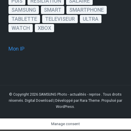
PUIS
RESILIATION
SALAIRE
SAMSUNG
SMART
SMARTPHONE
TABLETTE
TELEVISEUR
ULTRA
WATCH
XBOX
Mon IP
© Copyright 2026
SAMSUNG Photo - actualités - reprise
. Tous droits
réservés.
Digital Download | Développé par
Rara Theme
. Propulsé par
WordPress
.
Manage consent