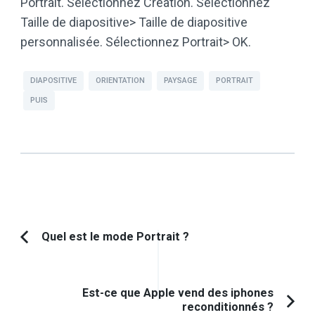
Portrait. Sélectionnez Création. Sélectionnez
Taille de diapositive> Taille de diapositive
personnalisée. Sélectionnez Portrait> OK.
DIAPOSITIVE
ORIENTATION
PAYSAGE
PORTRAIT
PUIS
Navigation
Quel est le mode Portrait ?
Article
d'article
précédent :
Est-ce que Apple vend des iphones
reconditionnés ?