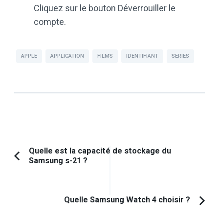
Cliquez sur le bouton Déverrouiller le
compte.
APPLE
APPLICATION
FILMS
IDENTIFIANT
SERIES
Navigation
Quelle est la capacité de stockage du
Samsung s-21 ?
Article
d'article
précédent :
Quelle Samsung Watch 4 choisir ?