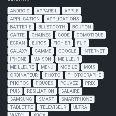
ANDROID
APPAREIL
APPLE
APPLICATION
APPLICATIONS
BATTERIE
BLUETOOTH
BOUTON
CARTE
CHAINES
CODE
DOMOTIQUE
ECRAN
EUROS
FICHIER
FLIP
GALAXY
GAMME
GOOGLE
INTERNET
IPHONE
MAISON
MEILLEUR
MEILLEURE
MENU
MOBILE
MOIS
ORDINATEUR
PHOTO
PHOTOGRAPHE
PHOTOS
POUCES
POUVEZ
PRIX
PUIS
RESILIATION
SALAIRE
SAMSUNG
SMART
SMARTPHONE
TABLETTE
TELEVISEUR
ULTRA
WATCH
XBOX