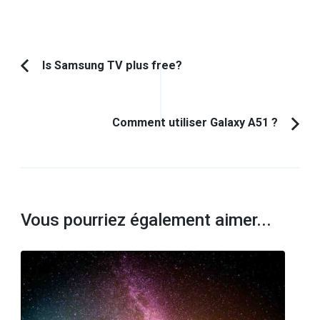
Navigation
Is Samsung TV plus free?
Article
d'article
précédent :
Comment utiliser Galaxy A51 ?
Vous pourriez également aimer...