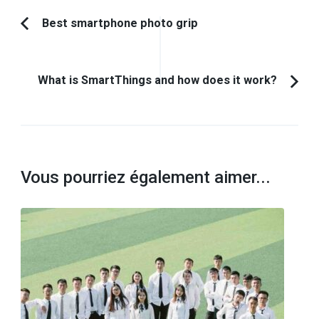
Navigation
Best smartphone photo grip
Article
d'article
précédent :
What is SmartThings and how does it work?
Vous pourriez également aimer...