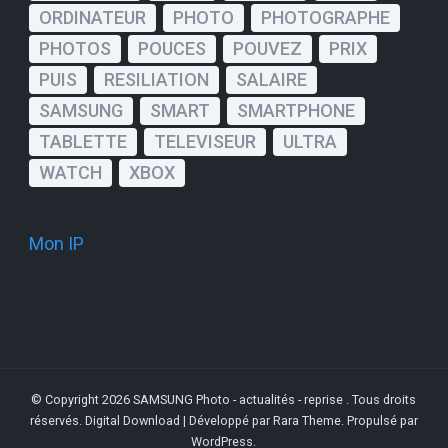
ORDINATEUR
PHOTO
PHOTOGRAPHE
PHOTOS
POUCES
POUVEZ
PRIX
PUIS
RESILIATION
SALAIRE
SAMSUNG
SMART
SMARTPHONE
TABLETTE
TELEVISEUR
ULTRA
WATCH
XBOX
Mon IP
© Copyright 2026
SAMSUNG Photo - actualités - reprise
. Tous droits
réservés.
Digital Download | Développé par
Rara Theme
. Propulsé par
WordPress
.