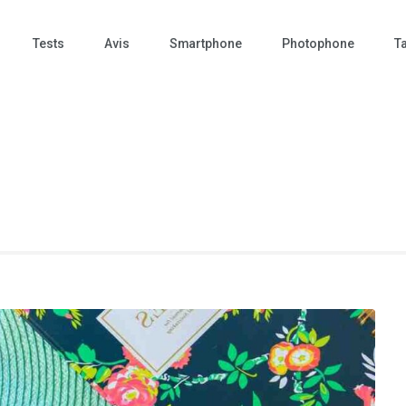
Tests
Avis
Smartphone
Photophone
Ta
 Photo – actualités – repr
tographie – Tech