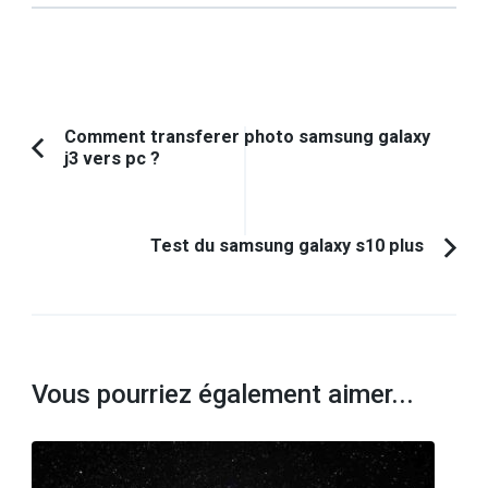
Navigation
Comment transferer photo samsung galaxy
j3 vers pc ?
Article
d'article
précédent :
Test du samsung galaxy s10 plus
Vous pourriez également aimer...