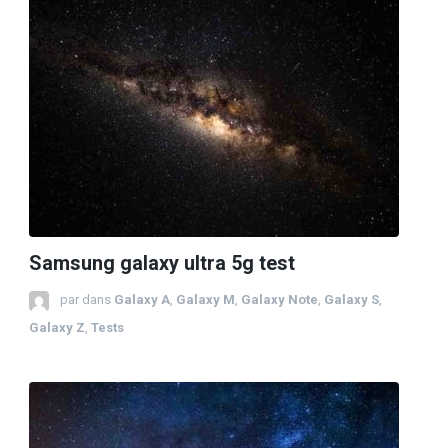
Samsung galaxy ultra 5g test
par
dans
Galaxy A
,
Galaxy M
,
Galaxy Note
,
Galaxy S
,
Galaxy Z
,
Tests