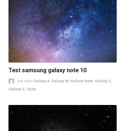
Test samsung galaxy note 10
par
dans
Galaxy A
,
Galaxy M
,
Galaxy Note
,
Galaxy S
,
Galaxy Z
,
Tests