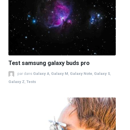
Test samsung galaxy buds pro
par
dans
Galaxy A
,
Galaxy M
,
Galaxy Note
,
Galaxy S
,
Galaxy Z
,
Tests