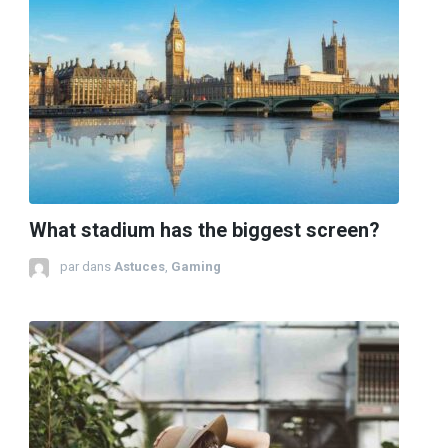
What stadium has the biggest screen?
par
dans
Astuces
,
Gaming