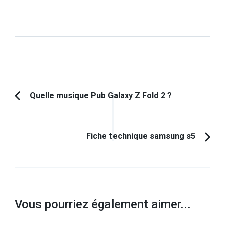
Navigation
Quelle musique Pub Galaxy Z Fold 2 ?
Article
d'article
précédent :
Fiche technique samsung s5
Vous pourriez également aimer...