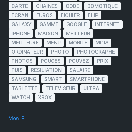
CARTE
CHAINES
CODE
DOMOTIQUE
ECRAN
EUROS
FICHIER
FLIP
GALAXY
GAMME
GOOGLE
INTERNET
IPHONE
MAISON
MEILLEUR
MEILLEURE
MENU
MOBILE
MOIS
ORDINATEUR
PHOTO
PHOTOGRAPHE
PHOTOS
POUCES
POUVEZ
PRIX
PUIS
RESILIATION
SALAIRE
SAMSUNG
SMART
SMARTPHONE
TABLETTE
TELEVISEUR
ULTRA
WATCH
XBOX
Mon IP