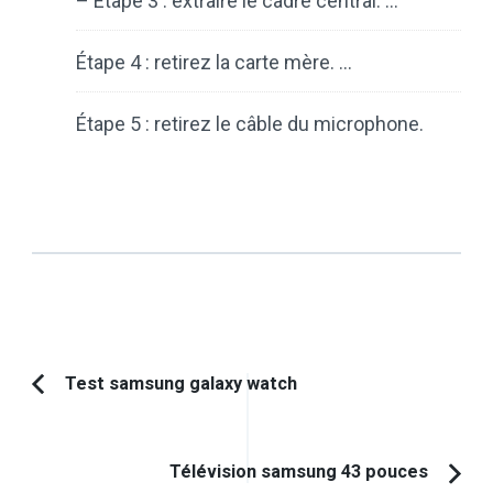
– Etape 3 : extraire le cadre central. …
Étape 4 : retirez la carte mère. …
Étape 5 : retirez le câble du microphone.
Navigation
Test samsung galaxy watch
Article
d'article
précédent :
Télévision samsung 43 pouces