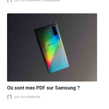
par
dans
Astuces
,
Photophone
Où sont mes PDF sur Samsung ?
par
dans
Astuces