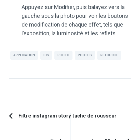
Appuyez sur Modifier, puis balayez vers la
gauche sous la photo pour voir les boutons
de modification de chaque effet, tels que
l’exposition, la luminosité et les reflets.
APPLICATION
IOS
PHOTO
PHOTOS
RETOUCHE
Navigation
Filtre instagram story tache de rousseur
Article
d'article
précédent :