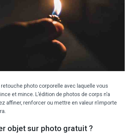
 retouche photo corporelle avec laquelle vous
nce et mince. L’édition de photos de corps n’a
z affiner, renforcer ou mettre en valeur n’importe
ra.
r objet sur photo gratuit ?