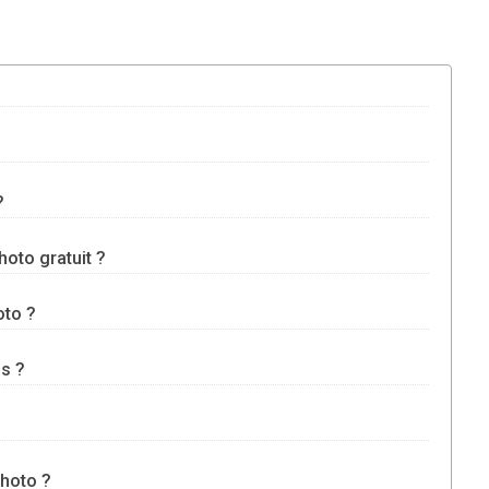
?
hoto gratuit ?
oto ?
os ?
photo ?