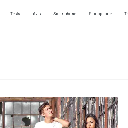
Tests
Avis
Smartphone
Photophone
Ta
 Photo – actualités – repr
tographie – Tech