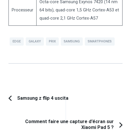
Octa-core Samsung Exynos 7420 (14 nm
Processeur
64 bits), quad-core 1,5 GHz Cortex-A53 et
quad-core 2,1 GHz Cortex-A57
EDGE
GALAXY
PRIX
SAMSUNG
SMARTPHONES
Navigation
Samsung z flip 4 uscita
Article
d'article
précédent :
Comment faire une capture d’écran sur
Xiaomi Pad 5 ?